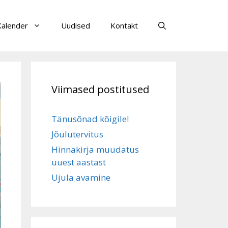
Kalender
Uudised
Kontakt
Viimased postitused
Tänusõnad kõigile!
Jõulutervitus
Hinnakirja muudatus
uuest aastast
Ujula avamine