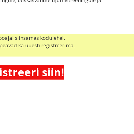
ingule, täiskasvanute ujumistreeningule ja
ooajal siinsamas kodulehel.
peavad ka uuesti registreerima.
streeri siin!