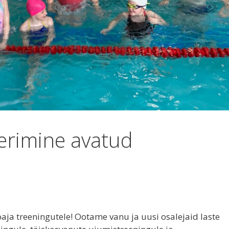
erimine avatud
ja treeningutele! Ootame vanu ja uusi osalejaid laste