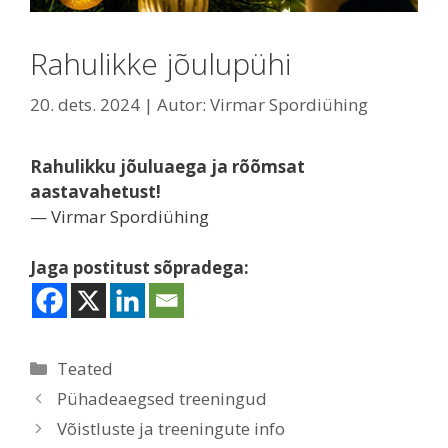
Rahulikke jõulupühi
20. dets. 2024
| Autor:
Virmar Spordiühing
Rahulikku jõuluaega ja rõõmsat
aastavahetust!
— Virmar Spordiühing
Jaga postitust sõpradega:
Rubriigid
Teated
Pühadeaegsed treeningud
Võistluste ja treeningute info