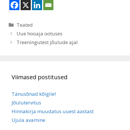
Rubriigid
Teated
Uue hooaja ootuses
Treeningutest jõulude ajal
Viimased postitused
Tänusõnad kõigile!
Jõulutervitus
Hinnakirja muudatus uuest aastast
Ujula avamine