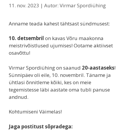
11. nov. 2023
| Autor:
Virmar Spordiühing
Anname teada kahest tähtsast sündmusest:
10. detsembril
on kavas Võru maakonna
meistrivõistlused ujumises! Ootame aktiivset
osavõttu!
Virmar Spordiühing on saanud
20-aastaseks
!
Sünnipäev oli eile, 10. novembril. Täname ja
ühtlasi õnnitleme kõiki, kes on meie
tegemistesse läbi aastate oma tubli panuse
andnud.
Kohtumiseni Väimelas!
Jaga postitust sõpradega: