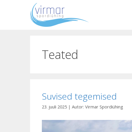
Liigu
sisu
juurde
Teated
Suvised tegemised
23. juuli 2025
| Autor:
Virmar Spordiühing