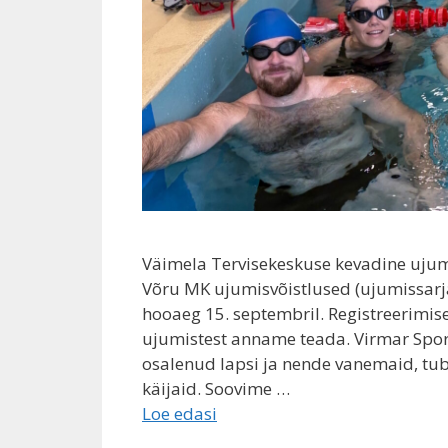
Väimela Tervisekeskuse kevadine ujum
Võru MK ujumisvõistlused (ujumissarja
hooaeg 15. septembril. Registreerimise
ujumistest anname teada. Virmar Spord
osalenud lapsi ja nende vanemaid, tubl
käijaid. Soovime …
Loe edasi