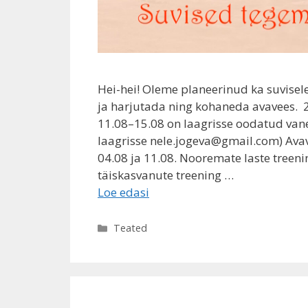
Hei-hei! Oleme planeerinud ka suvisel
ja harjutada ning kohaneda avavees. 
11.08–15.08 on laagrisse oodatud vane
laagrisse nele.jogeva@gmail.com) Ava
04.08 ja 11.08. Nooremate laste treeni
täiskasvanute treening …
Loe edasi
Rubriigid
Teated