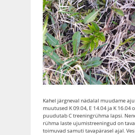
Kahel järgneval nädalal muudame ajuti
muutused K 09.04, E 14.04 ja K 16.04 
puudutab C treeningrühma lapsi. Nend
rühma laste ujumistreeningud on tavap
toimuvad samuti tavapärasel ajal. Ves