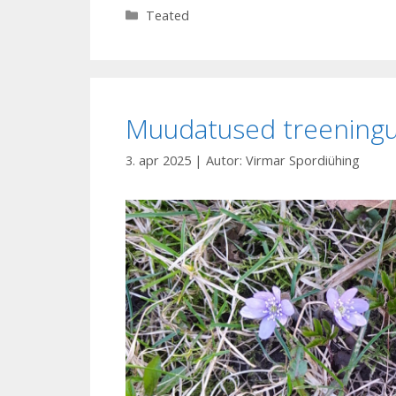
Rubriigid
Teated
Muudatused treeningu
3. apr 2025
| Autor:
Virmar Spordiühing