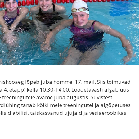
ishooaeg lõpeb juba homme, 17. mail. Siis toimuvad
 4. etapp) kella 10.30-14.00. Loodetavasti algab uus
 treeningutele avame juba augustis. Suvistest
iühing tänab kõiki meie treeningutel ja algõpetuses
isid abilisi, täiskasvanud ujujaid ja vesiaeroobikas