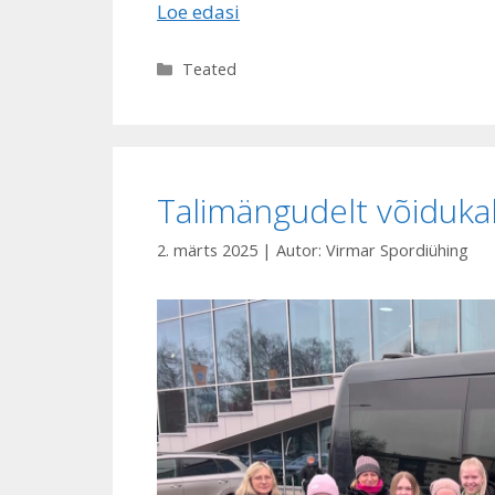
Loe edasi
Rubriigid
Teated
Talimängudelt võidukal
2. märts 2025
| Autor:
Virmar Spordiühing