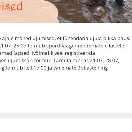
e ajale mõned ujumised, et lühendada ujula pikka pausi
21.07–25.07 toimub spordilaager noorematele lastele.
mad lapsed. (võimalik veel registreerida
vee ujumissari toimub Tamula rannas 21.07, 28.07,
ng toimub kell 17.00 ja vanemate õpilaste ning