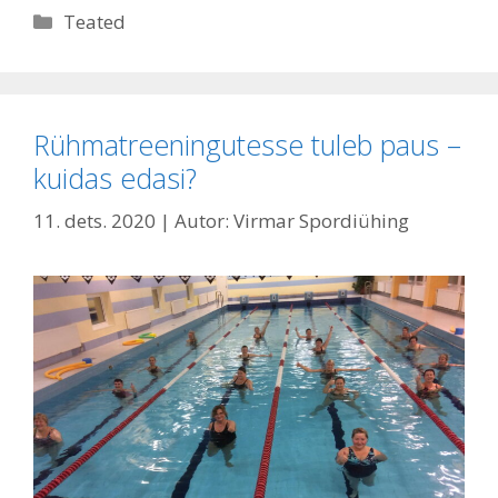
Rubriigid
Teated
Rühmatreeningu­tesse tuleb paus –
kuidas edasi?
11. dets. 2020
| Autor:
Virmar Spordiühing