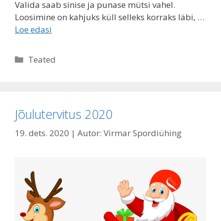
Valida saab sinise ja punase mütsi vahel.
Loosimine on kahjuks küll selleks korraks läbi, …
Loe edasi
Rubriigid
Teated
Jõulutervitus 2020
19. dets. 2020
| Autor:
Virmar Spordiühing