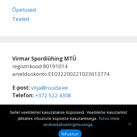
Õpetused
Teated
Virmar Spordiühing MTÜ
registrikood 80191014
arvelduskonto EE032200221023613774
E-post:
vilja@ruuda.ee
Telefon:
+372 522 4308
Sellel veebilehel kasutatakse küpsiseid. Veebilehe kasutamist
jätkates nõustute küpsiste kasutamisega.
Tutvu meie
Leia meid Facebookis:
andmekaitsetingimustega.
© 2026 Virmar Spordiühing • Kõik õigused kaitstud
Nõustun