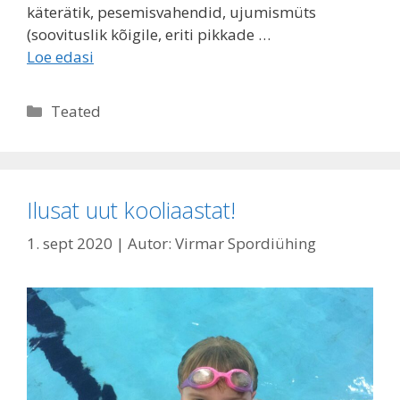
käterätik, pesemisvahendid, ujumismüts
(soovituslik kõigile, eriti pikkade …
Loe edasi
Rubriigid
Teated
Ilusat uut kooliaastat!
1. sept 2020
| Autor:
Virmar Spordiühing