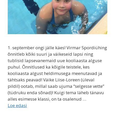
1. september ongi jälle käes! Virmar Spordiühing
õnnitleb kõiki suuri ja väikeseid lapsi ning
tublisid lapsevanemaid uue kooliaasta alguse
puhul. Õnnitlused ka kõigile teistele, kes
kooliaasta algust heldimusega meenutavad ja
tähtsaks peavad! Väike Liise-Loreen (üleval
pildil) ootab, millal saab ujuma “selgesse vette”
(tüdruku enda sõnad)! Kuigi tema läheb tänavu
alles esimesse klassi, on ta osalenud …
Loe edasi