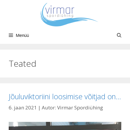
Liigu
sisu
juurde
Menüü
Teated
Jõuluviktoriini loosimise võitjad on…
6. jaan 2021
| Autor:
Virmar Spordiühing