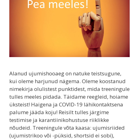
Alanud ujumishooaeg on natuke teistsugune,
kui oleme harjunud nägema. Oleme koostanud
nimekirja olulistest punktidest, mida treeningule
tulles meeles pidada. Täidame reegleid, hoiame
üksteist! Haigena ja COVID-19 lähikontaktsena
palume jääda koju! Reisilt tulles järgime
testimise ja karantiinikohustuse riiklikke
nõudeid. Treeningule võta kaasa: ujumisriided
(ujumistrikoo või -püksid, shortsid ei sobi),