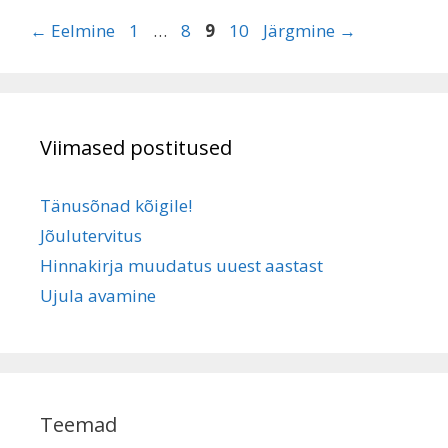
Page
Page
Page
Page
←
Eelmine
1
…
8
9
10
Järgmine
→
Viimased postitused
Tänusõnad kõigile!
Jõulutervitus
Hinnakirja muudatus uuest aastast
Ujula avamine
Teemad