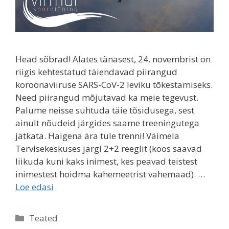
Head sõbrad! Alates tänasest, 24. novembrist on
riigis kehtestatud täiendavad piirangud
koroonaviiruse SARS-CoV-2 leviku tõkestamiseks.
Need piirangud mõjutavad ka meie tegevust.
Palume neisse suhtuda täie tõsidusega, sest
ainult nõudeid järgides saame treeningutega
jätkata. Haigena ära tule trenni! Väimela
Tervisekeskuses järgi 2+2 reeglit (koos saavad
liikuda kuni kaks inimest, kes peavad teistest
inimestest hoidma kahemeetrist vahemaad). …
Loe edasi
Rubriigid
Teated