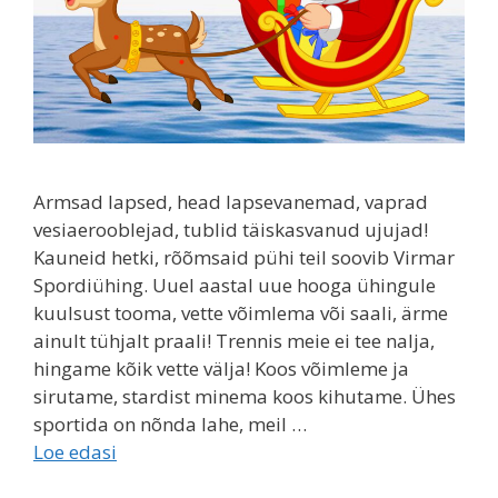
Armsad lapsed, head lapsevanemad, vaprad
vesiaerooblejad, tublid täiskasvanud ujujad!
Kauneid hetki, rõõmsaid pühi teil soovib Virmar
Spordiühing. Uuel aastal uue hooga ühingule
kuulsust tooma, vette võimlema või saali, ärme
ainult tühjalt praali! Trennis meie ei tee nalja,
hingame kõik vette välja! Koos võimleme ja
sirutame, stardist minema koos kihutame. Ühes
sportida on nõnda lahe, meil …
Loe edasi