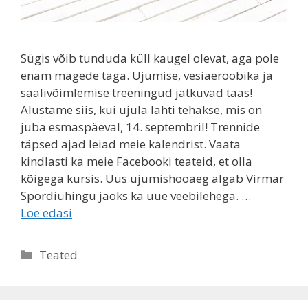
Sügis võib tunduda küll kaugel olevat, aga pole
enam mägede taga. Ujumise, vesiaeroobika ja
saalivõimlemise treeningud jätkuvad taas!
Alustame siis, kui ujula lahti tehakse, mis on
juba esmaspäeval, 14. septembril! Trennide
täpsed ajad leiad meie kalendrist. Vaata
kindlasti ka meie Facebooki teateid, et olla
kõigega kursis. Uus ujumishooaeg algab Virmar
Spordiühingu jaoks ka uue veebilehega. …
Loe edasi
Rubriigid
Teated