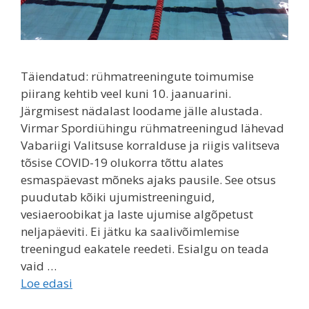
Täiendatud: rühmatreeningute toimumise
piirang kehtib veel kuni 10. jaanuarini.
Järgmisest nädalast loodame jälle alustada.
Virmar Spordiühingu rühmatreeningud lähevad
Vabariigi Valitsuse korralduse ja riigis valitseva
tõsise COVID-19 olukorra tõttu alates
esmaspäevast mõneks ajaks pausile. See otsus
puudutab kõiki ujumistreeninguid,
vesiaeroobikat ja laste ujumise algõpetust
neljapäeviti. Ei jätku ka saalivõimlemise
treeningud eakatele reedeti. Esialgu on teada
vaid …
Loe edasi