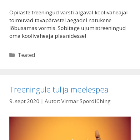
Õpilaste treeningud varsti algaval koolivaheajal
toimuvad tavapärastel aegadel natukene
lõbusamas vormis. Sobitage ujumistreeningud
oma koolivaheaja plaanidesse!
Rubriigid
Teated
Treeningule tulija meelespea
9. sept 2020
| Autor:
Virmar Spordiühing