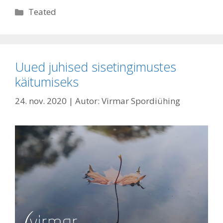
Rubriigid
Teated
Uued juhised sisetingimustes
käitumiseks
24. nov. 2020
| Autor:
Virmar Spordiühing