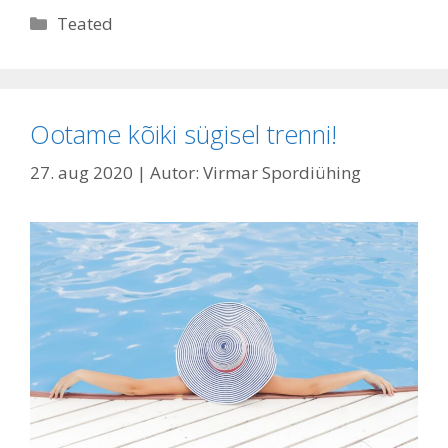
Rubriigid
Teated
Ootame kõiki sügisel trenni!
27. aug 2020
| Autor:
Virmar Spordiühing