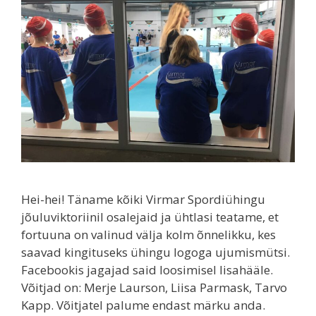
Hei-hei! Täname kõiki Virmar Spordiühingu
jõuluviktoriinil osalejaid ja ühtlasi teatame, et
fortuuna on valinud välja kolm õnnelikku, kes
saavad kingituseks ühingu logoga ujumismütsi.
Facebookis jagajad said loosimisel lisahääle.
Võitjad on: Merje Laurson, Liisa Parmask, Tarvo
Kapp. Võitjatel palume endast märku anda.